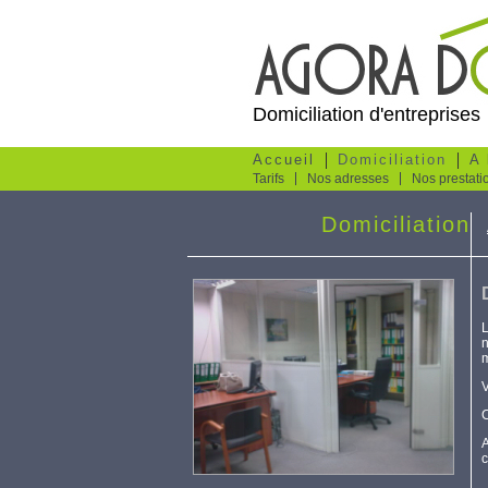
Domiciliation d'entreprises
Accueil
Domiciliation
A 
Tarifs
Nos adresses
Nos prestati
Domiciliation
L
n
m
V
C
A
c