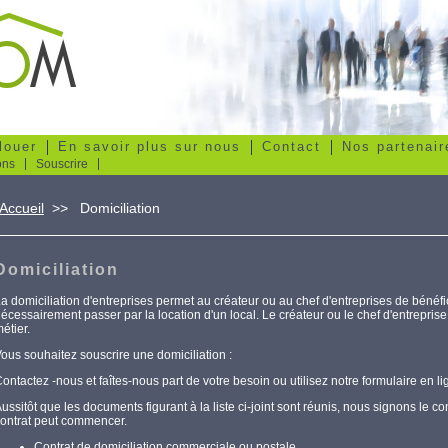
louer
En savoir plus sur nous
Contact
Nos partenair
ons
Souscrire
Accueil
>>
Domiciliation
Domiciliation
a domiciliation d'entreprises permet au créateur ou au chef d'entreprises de bénéfi
écessairement passer par la location d'un local. Le créateur ou le chef d'entrepri
étier.
ous souhaitez souscrire une domiciliation :
ontactez -nous et faîtes-nous part de votre besoin ou utilisez notre formulaire en li
ussitôt que les documents figurant à la liste ci-joint sont réunis, nous signons le co
ontrat peut commencer.
Contrat de domiciliation commerciale ou postale