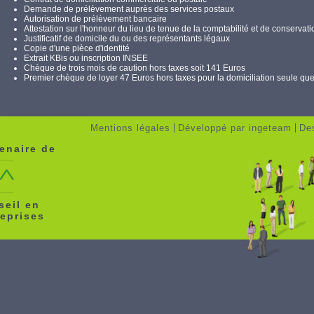
Demande de prélèvement auprès des services postaux
Autorisation de prélèvement bancaire
Attestation sur l'honneur du lieu de tenue de la comptabilité et de conserv
Justificatif de domicile du ou des représentants légaux
Copie d'une pièce d'identité
Extrait KBis ou inscription INSEE
Chèque de trois mois de caution hors taxes soit 141 Euros
Premier chèque de loyer 47 Euros hors taxes pour la domiciliation seule quel 
Mentions légales
Développé par ingeteam
De
enaire de
seil en
reprises